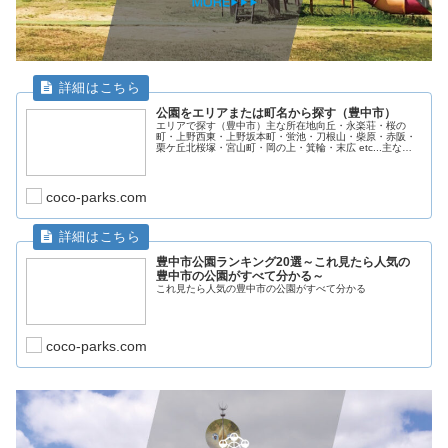
公園をエリアまたは町名から探す（豊中市）
エリアで探す（豊中市）主な所在地向丘・永楽荘・桜の
町・上野西東・上野坂本町・蛍池・刀根山・柴原・赤阪・
栗ケ丘北桜塚・宮山町・岡の上・箕輪・末広 etc...主な所
在地新千里町・緑丘・北緑丘・少路・東豊中熊野町東泉
丘・西泉丘旭丘・夕日丘 ...
coco-parks.com
豊中市公園ランキング20選～これ見たら人気の
豊中市の公園がすべて分かる～
これ見たら人気の豊中市の公園がすべて分かる
coco-parks.com