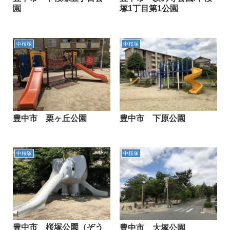
園
塚1丁目第1公園
中桜塚
中桜塚
豊中市 栗ヶ丘公園
豊中市 下原公園
中桜塚
中桜塚
豊中市 桜塚公園（ぞう
豊中市 大塚公園