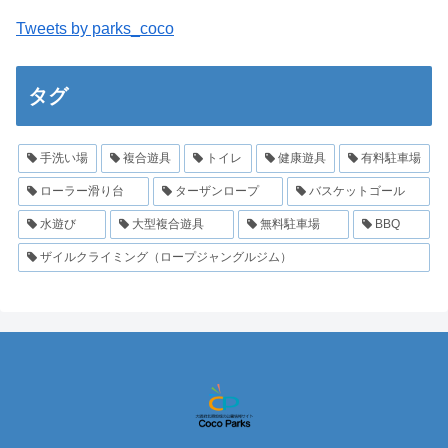
Tweets by parks_coco
タグ
手洗い場
複合遊具
トイレ
健康遊具
有料駐車場
ローラー滑り台
ターザンロープ
バスケットゴール
水遊び
大型複合遊具
無料駐車場
BBQ
ザイルクライミング（ロープジャングルジム）