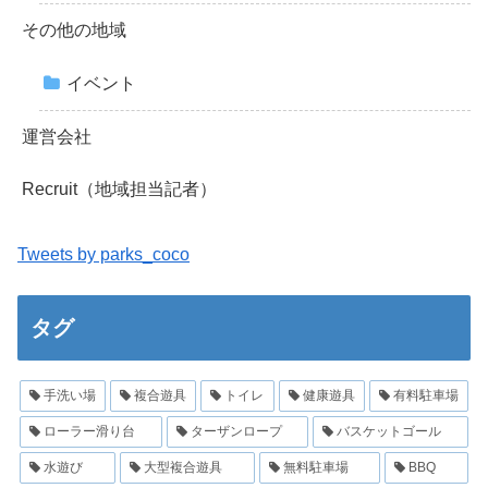
その他の地域
イベント
運営会社
Recruit（地域担当記者）
Tweets by parks_coco
タグ
手洗い場
複合遊具
トイレ
健康遊具
有料駐車場
ローラー滑り台
ターザンロープ
バスケットゴール
水遊び
大型複合遊具
無料駐車場
BBQ