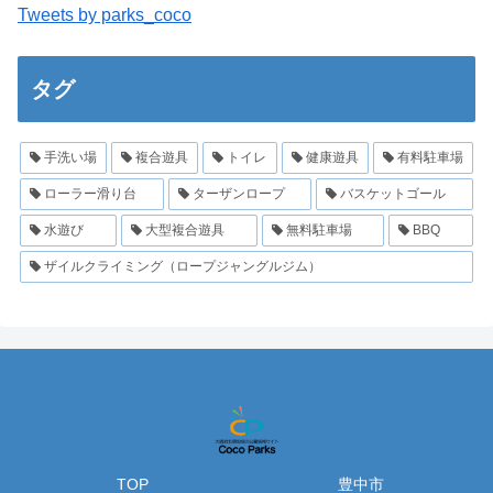
Tweets by parks_coco
タグ
手洗い場
複合遊具
トイレ
健康遊具
有料駐車場
ローラー滑り台
ターザンロープ
バスケットゴール
水遊び
大型複合遊具
無料駐車場
BBQ
ザイルクライミング（ロープジャングルジム）
TOP
豊中市