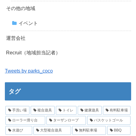
その他の地域
イベント
運営会社
Recruit（地域担当記者）
Tweets by parks_coco
タグ
手洗い場
複合遊具
トイレ
健康遊具
有料駐車場
ローラー滑り台
ターザンロープ
バスケットゴール
水遊び
大型複合遊具
無料駐車場
BBQ