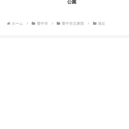
公園
ホーム
豊中市
豊中市北東部
旭丘