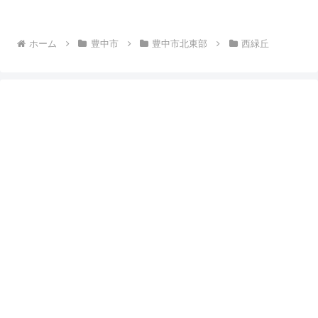
ホーム
豊中市
豊中市北東部
西緑丘