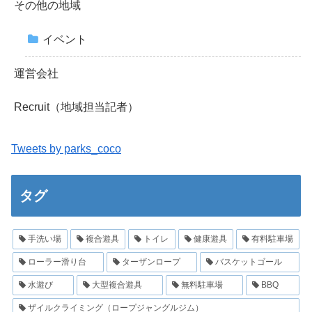
その他の地域
イベント
運営会社
Recruit（地域担当記者）
Tweets by parks_coco
タグ
手洗い場
複合遊具
トイレ
健康遊具
有料駐車場
ローラー滑り台
ターザンロープ
バスケットゴール
水遊び
大型複合遊具
無料駐車場
BBQ
ザイルクライミング（ロープジャングルジム）