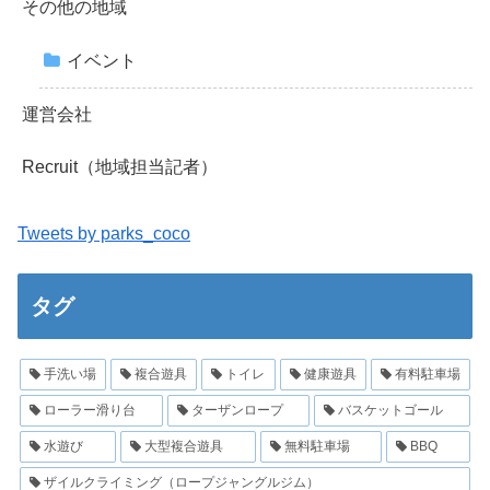
その他の地域
イベント
運営会社
Recruit（地域担当記者）
Tweets by parks_coco
タグ
手洗い場
複合遊具
トイレ
健康遊具
有料駐車場
ローラー滑り台
ターザンロープ
バスケットゴール
水遊び
大型複合遊具
無料駐車場
BBQ
ザイルクライミング（ロープジャングルジム）