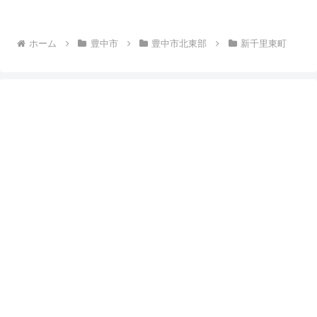
ホーム
豊中市
豊中市北東部
新千里東町