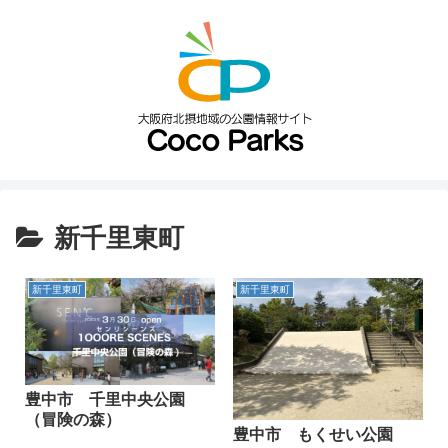
新千里東町
新千里東町
新千里東町
豊中市 千里中央公園
（冒険の森）
豊中市 もくせい公園