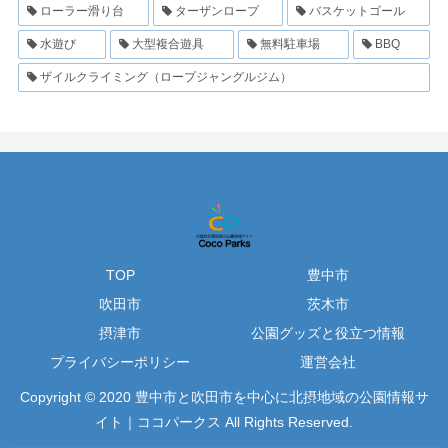
ローラー滑り台
ターザンロープ
バスケットゴール
水遊び
大型複合遊具
無料駐車場
BBQ
ザイルクライミング（ロープジャングルジム）
TOP
豊中市
吹田市
茨木市
摂津市
公園グッズと役立つ情報
プライバシーポリシー
運営会社
Copyright © 2020 豊中市と吹田市を中心に北摂地域の公園情報サ
イト｜ココパークス All Rights Reserved.