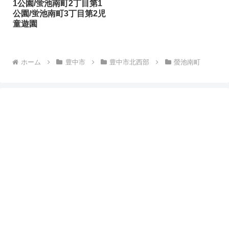
1公園/蛍池南町2丁目第1
公園/蛍池南町3丁目第2児
童遊園
ホーム
豊中市
豊中市北西部
螢池南町