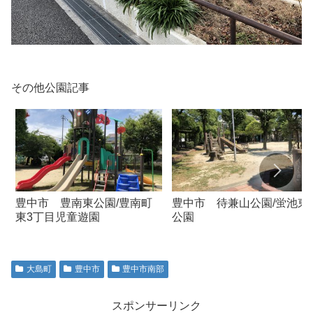
その他公園記事
豊中市 豊南東公園/豊南町
豊中市 待兼山公園/蛍池東
東3丁目児童遊園
公園
大島町
豊中市
豊中市南部
スポンサーリンク