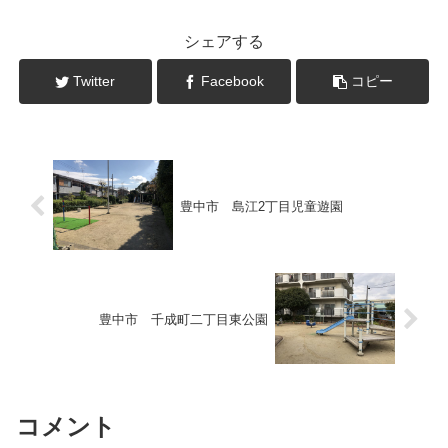
シェアする
Twitter
Facebook
コピー
豊中市 島江2丁目児童遊園
豊中市 千成町二丁目東公園
コメント