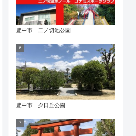
豊中市 二ノ切池公園
豊中市 夕日丘公園