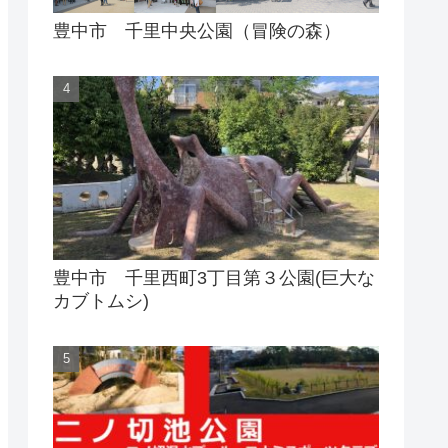
豊中市 千里中央公園（冒険の森）
豊中市 千里西町3丁目第３公園(巨大な
カブトムシ)