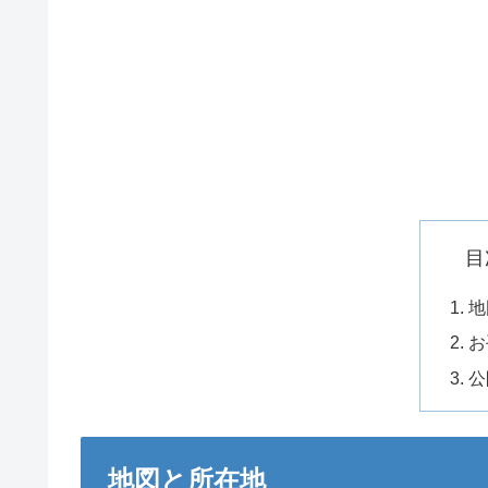
目
地
お
公
地図と所在地