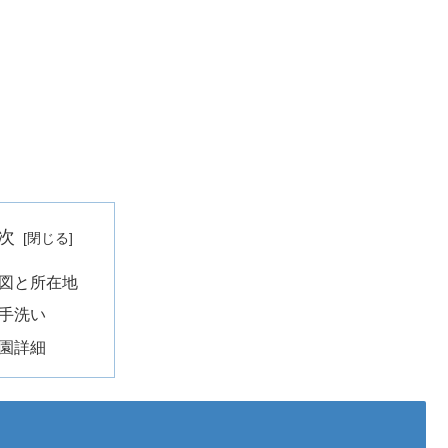
次
図と所在地
手洗い
園詳細