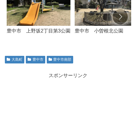
豊中市 上野坂2丁目第3公園
豊中市 小曽根北公園
大島町
豊中市
豊中市南部
スポンサーリンク