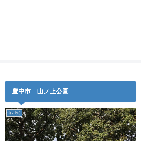
豊中市 山ノ上公園
山ノ上町