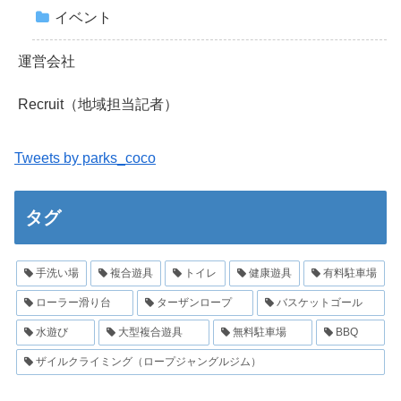
イベント
運営会社
Recruit（地域担当記者）
Tweets by parks_coco
タグ
手洗い場
複合遊具
トイレ
健康遊具
有料駐車場
ローラー滑り台
ターザンロープ
バスケットゴール
水遊び
大型複合遊具
無料駐車場
BBQ
ザイルクライミング（ロープジャングルジム）