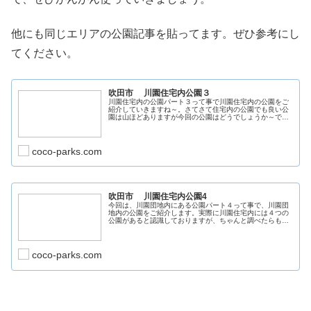
他にも同じエリアの公園記事を貼ってます。ぜひ参考にし
てください。
吹田市 川園住宅内公園３
川園住宅内の公園パート３って事で川園住宅内の公園をご
紹介していきますね～。さてさて住宅内の公園でも良い公
園は山ほどありますが今回の公園はどうでしょうか～では
早速レポしていきましょう。所在地と地図〒564-0013 大
阪府吹田市川園町６１公園
coco-parks.com
吹田市 川園住宅内公園4
今回は、川園団地内にある公園パート４って事で、川園団
地内の公園をご紹介します。実際に川園住宅内には４つの
公園があると認識しておりますが、ちゃんと調べたらもっ
とあるかもしれませんので、知ってる方が居られましたら
コメント欄などでお教えください。
coco-parks.com