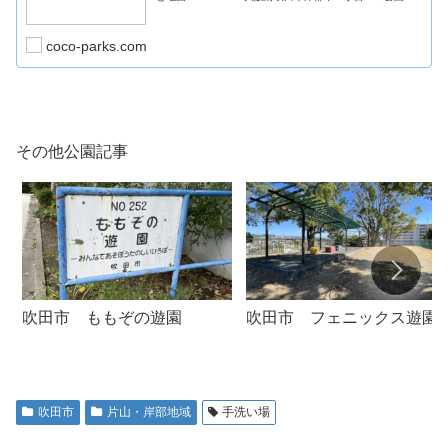
細石造りのおしゃれな看板が目印。 園内にある遊歩道。
スイング遊具はパンダさん
coco-parks.com
その他公園記事
吹田市 ももぞの遊園
吹田市 フェニックス遊園
吹田市
片山・岸部地域
手洗い場