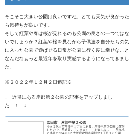
そこそこ大きい公園は良いですね。とても天気が良かった
ら気持ちが良いです。
そして紅葉や春は桜が見れるのも公園の良さの一つではな
いでしょうか？紅葉や桜を見ながら子供達を自分たちの気
に入った公園で遊ばせる日常が公園に行く度に幸せなこと
なんだなぁっと最近年を取り実感するようになってきまし
た。
※２０２２年１２月２日追記※
↓ 近隣にある岸部第２公園の記事をアップしまし
た！！ ↓
吹田市 岸部中第２公園
今回は吹田市岸部中１丁目にある、岸部中第２公園に突撃
したので、早速書いていきます！！お楽しみに！！所在地
と地図〒564-0002 大阪府吹田市岸部中１丁目１８公園詳