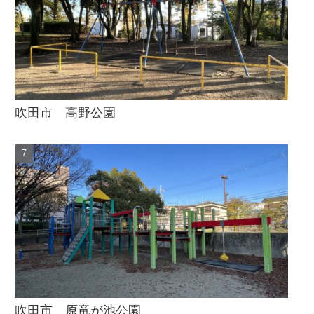
吹田市 高野公園
吹田市 原竜が池公園