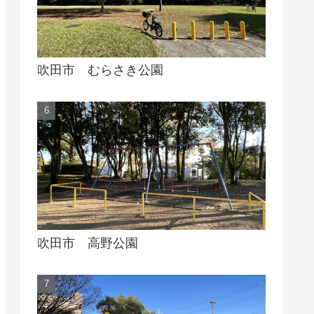
吹田市 むらさき公園
吹田市 高野公園