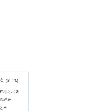
次
在地と地図
園詳細
とめ