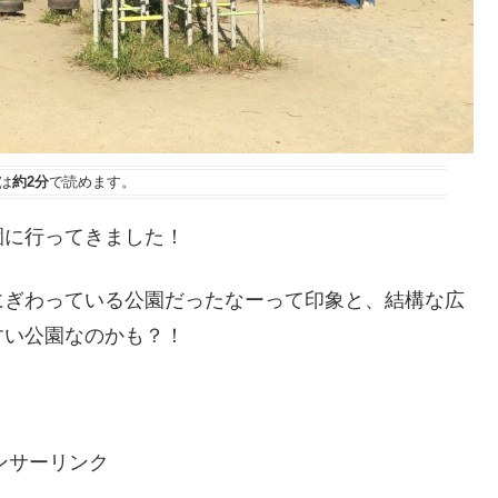
は
約2分
で読めます。
園に行ってきました！
にぎわっている公園だったなーって印象と、結構な広
すい公園なのかも？！
！
ンサーリンク