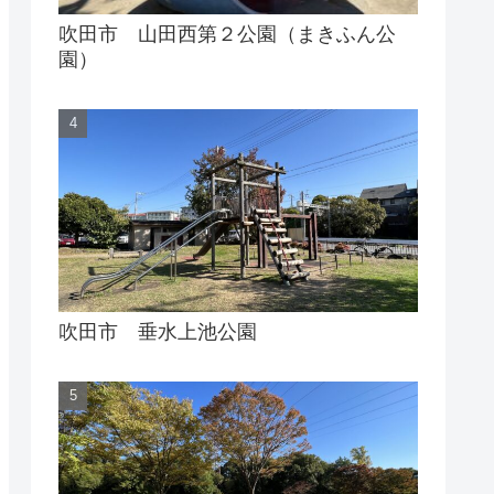
吹田市 山田西第２公園（まきふん公
園）
吹田市 垂水上池公園