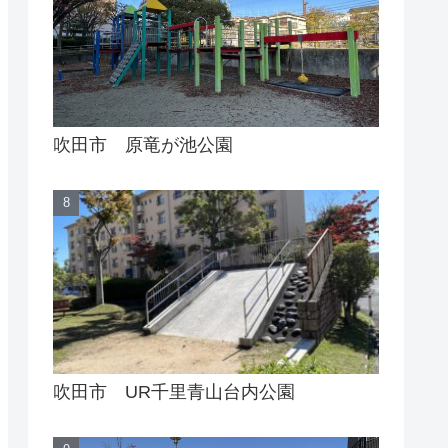
吹田市 原竜が池公園
吹田市 UR千里青山台内公園