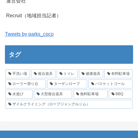
運営会社
Recruit（地域担当記者）
Tweets by parks_coco
タグ
手洗い場
複合遊具
トイレ
健康遊具
有料駐車場
ローラー滑り台
ターザンロープ
バスケットゴール
水遊び
大型複合遊具
無料駐車場
BBQ
ザイルクライミング（ロープジャングルジム）