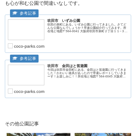
も心が和む公園で間違いなしです。
吹田市 いずみ公園
吹田の泉町にある。いずみ公園に行ってきました。さてど
んな公園なんでしょうか？早速公園紹介行ってみます。所
在地と地図〒564-0041 大阪府吹田市泉町２丁目１１−３９
公園詳細公園の全体はこちらですね。そこそこの広さがあ
っていいですね。時計と
coco-parks.com
吹田市 金田はと笛遊園
今回は吹田市金田町にある、金田はと笛遊園に行ってきま
した！かわいい遊具があったので早速レポートしていきま
ーす！お楽しみに！！所在地と地図〒564-0045 大阪府吹
田市金田町２０公園詳細公園の入り口。複合遊具がありま
す！小さいけどいっちょ前
coco-parks.com
その他公園記事