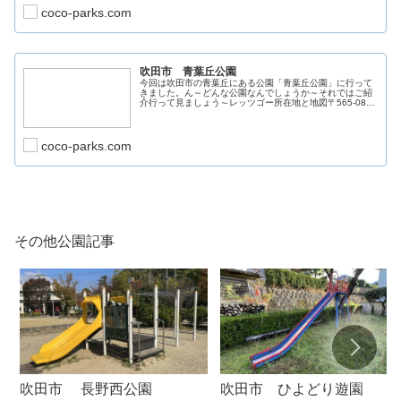
coco-parks.com
吹田市 青葉丘公園
今回は吹田市の青葉丘にある公園「青葉丘公園」に行って
きました。ん～どんな公園なんでしょうか～それではご紹
介行って見ましょう～レッツゴー所在地と地図〒565-0801
大阪府吹田市青葉丘北１７−７公園詳細オーソドックスな
すべり台と思いきや、鉄
coco-parks.com
その他公園記事
吹田市 長野西公園
吹田市 ひよどり遊園