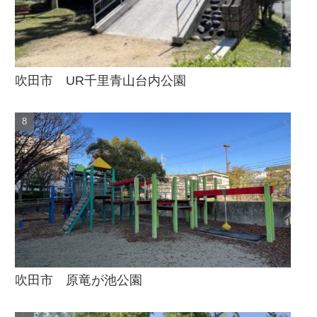
吹田市 UR千里青山台内公園
吹田市 原竜が池公園