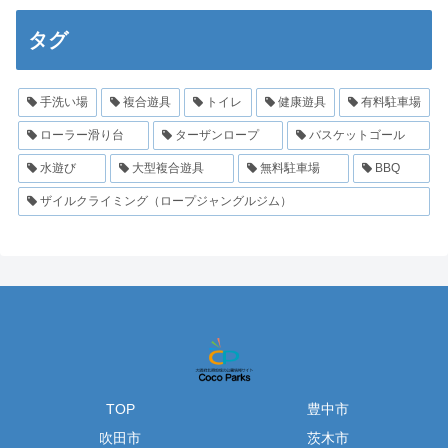
タグ
手洗い場
複合遊具
トイレ
健康遊具
有料駐車場
ローラー滑り台
ターザンロープ
バスケットゴール
水遊び
大型複合遊具
無料駐車場
BBQ
ザイルクライミング（ロープジャングルジム）
TOP
豊中市
吹田市
茨木市