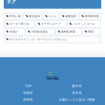
タグ
手洗い場
複合遊具
トイレ
健康遊具
有料駐車場
ローラー滑り台
ターザンロープ
バスケットゴール
水遊び
大型複合遊具
無料駐車場
BBQ
ザイルクライミング（ロープジャングルジム）
TOP
豊中市
吹田市
茨木市
摂津市
公園グッズと役立つ情報