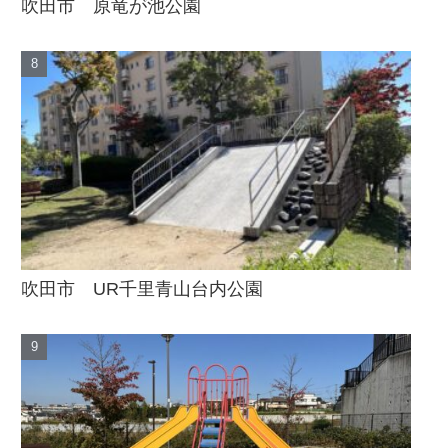
吹田市 原竜が池公園
吹田市 UR千里青山台内公園