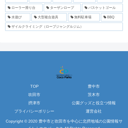
ローラー滑り台
ターザンロープ
バスケットゴール
水遊び
大型複合遊具
無料駐車場
BBQ
ザイルクライミング（ロープジャングルジム）
TOP
豊中市
吹田市
茨木市
摂津市
公園グッズと役立つ情報
プライバシーポリシー
運営会社
Copyright © 2020 豊中市と吹田市を中心に北摂地域の公園情報サ