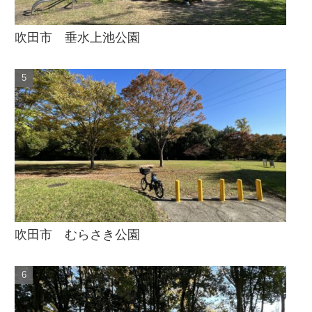
吹田市 垂水上池公園
吹田市 むらさき公園