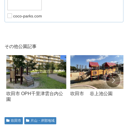
coco-parks.com
その他公園記事
吹田市 谷上池公園
吹田市 OPH千里津雲台内公
園
吹田市
片山・岸部地域