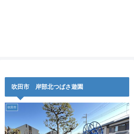
吹田市 岸部北つばさ遊園
吹田市