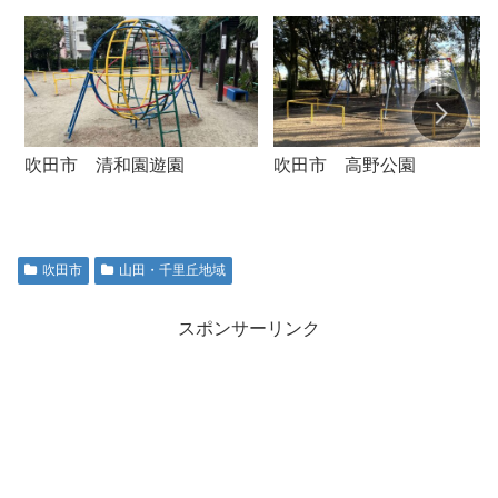
吹田市 清和園遊園
吹田市 高野公園
吹田市
山田・千里丘地域
スポンサーリンク