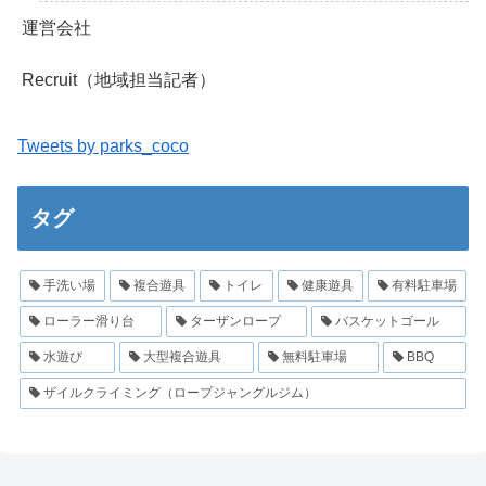
運営会社
Recruit（地域担当記者）
Tweets by parks_coco
タグ
手洗い場
複合遊具
トイレ
健康遊具
有料駐車場
ローラー滑り台
ターザンロープ
バスケットゴール
水遊び
大型複合遊具
無料駐車場
BBQ
ザイルクライミング（ロープジャングルジム）