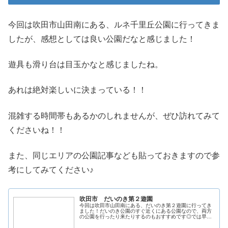
今回は吹田市山田南にある、ルネ千里丘公園に行ってきま
したが、感想としては良い公園だなと感じました！
遊具も滑り台は目玉かなと感じましたね。
あれは絶対楽しいに決まっている！！
混雑する時間帯もあるかのしれませんが、ぜひ訪れてみて
くださいね！！
また、同じエリアの公園記事なども貼っておきますので参
考にしてみてください♪
吹田市 だいのき第２遊園
今回は吹田市山田南にある、だいのき第２遊園に行ってき
ました！だいのき公園のすぐ近くにある公園なので、両方
の公園を行ったり来たりするのもおすすめです◎では早速
レポしていきます。所在地と地図〒565-0823 大阪府吹田
市山田南４４−９公園詳細