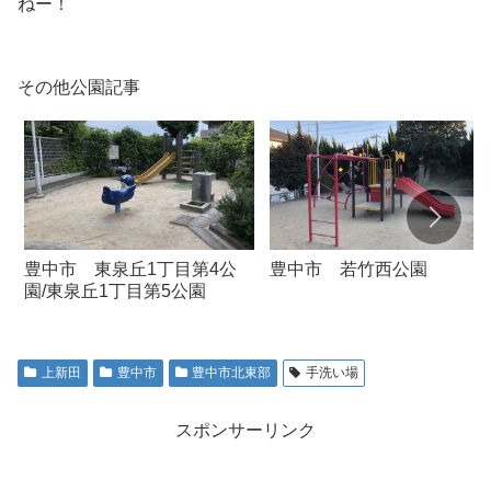
ねー！
その他公園記事
豊中市 東泉丘1丁目第4公
豊中市 若竹西公園
園/東泉丘1丁目第5公園
上新田
豊中市
豊中市北東部
手洗い場
スポンサーリンク