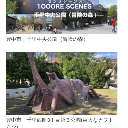
豊中市 千里中央公園（冒険の森）
豊中市 千里西町3丁目第３公園(巨大なカブト
ムシ)