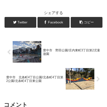
シェアする
Twitter
Facebook
コピー
豊中市 野田公園/庄内東町3丁目第2児童
遊園
豊中市 北条町4丁目公園/北条町4丁目第
2公園/北条町4丁目東公園
コメント