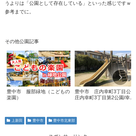
うよりは「公園として存在している」といった感じですｗ
参考までに。
その他公園記事
豊中市 服部緑地（こどもの
豊中市 庄内幸町3丁目公園
楽園）
庄内幸町3丁目第2公園/幸町
遊園
上新田
豊中市
豊中市北東部