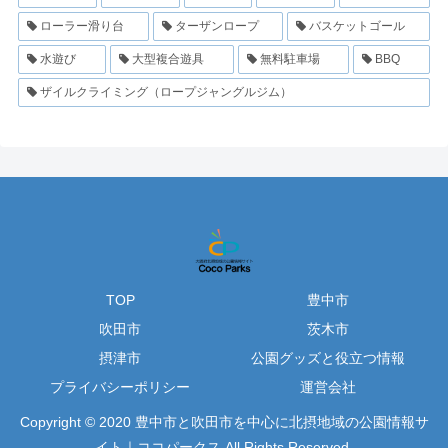
ローラー滑り台
ターザンロープ
バスケットゴール
水遊び
大型複合遊具
無料駐車場
BBQ
ザイルクライミング（ロープジャングルジム）
TOP
豊中市
吹田市
茨木市
摂津市
公園グッズと役立つ情報
プライバシーポリシー
運営会社
Copyright © 2020 豊中市と吹田市を中心に北摂地域の公園情報サ
イト｜ココパークス All Rights Reserved.