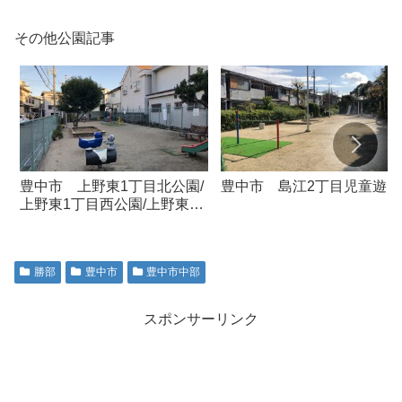
その他公園記事
豊中市 上野東1丁目北公園/
豊中市 島江2丁目児童遊園
上野東1丁目西公園/上野東1
丁目東公園
勝部
豊中市
豊中市中部
スポンサーリンク