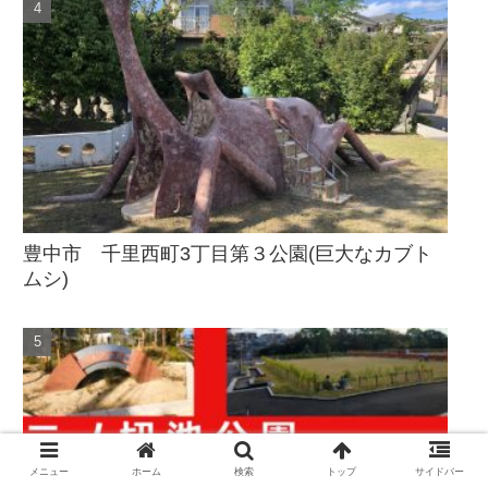
豊中市 千里西町3丁目第３公園(巨大なカブト
ムシ)
メニュー
ホーム
検索
トップ
サイドバー