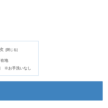
次
所在地
細 ※お手洗いなし