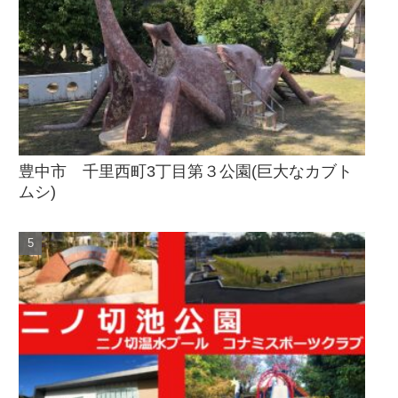
豊中市 千里西町3丁目第３公園(巨大なカブト
ムシ)