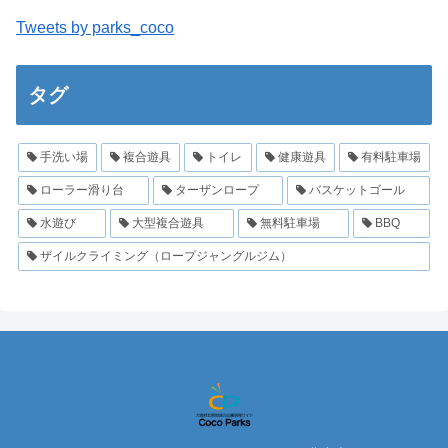
Tweets by parks_coco
タグ
手洗い場
複合遊具
トイレ
健康遊具
有料駐車場
ローラー滑り台
ターザンロープ
バスケットゴール
水遊び
大型複合遊具
無料駐車場
BBQ
ザイルクライミング（ロープジャングルジム）