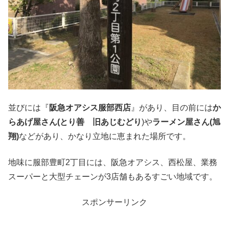
並びには『
阪急オアシス服部西店
』があり、目の前には
か
らあげ屋さん(とり善 旧あじむどり
)や
ラーメン屋さん(旭
翔)
などがあり、かなり立地に恵まれた場所です。
地味に服部豊町2丁目には、阪急オアシス、西松屋、業務
スーパーと大型チェーンが3店舗もあるすごい地域です。
スポンサーリンク