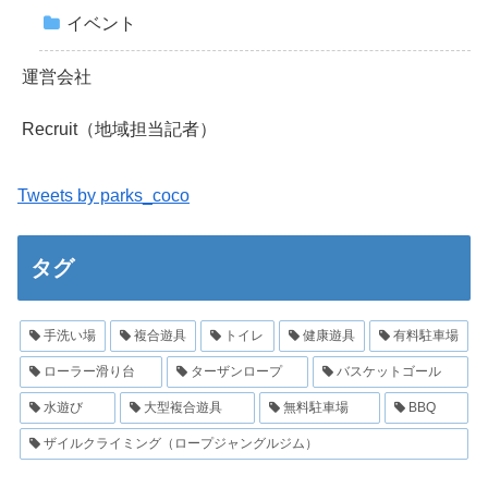
イベント
運営会社
Recruit（地域担当記者）
Tweets by parks_coco
タグ
手洗い場
複合遊具
トイレ
健康遊具
有料駐車場
ローラー滑り台
ターザンロープ
バスケットゴール
水遊び
大型複合遊具
無料駐車場
BBQ
ザイルクライミング（ロープジャングルジム）