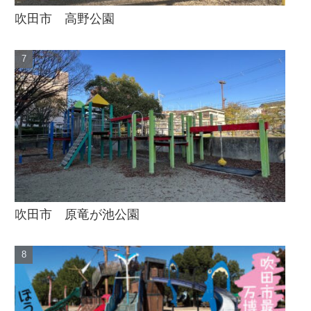
吹田市 高野公園
吹田市 原竜が池公園