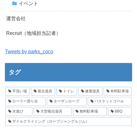
イベント
運営会社
Recruit（地域担当記者）
Tweets by parks_coco
タグ
手洗い場
複合遊具
トイレ
健康遊具
有料駐車場
ローラー滑り台
ターザンロープ
バスケットゴール
水遊び
大型複合遊具
無料駐車場
BBQ
ザイルクライミング（ロープジャングルジム）